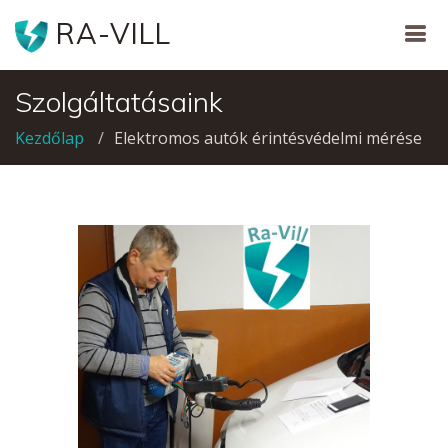
RA-VILL
Szolgáltatásaink
Kezdőlap
Elektromos autók érintésvédelmi mérése