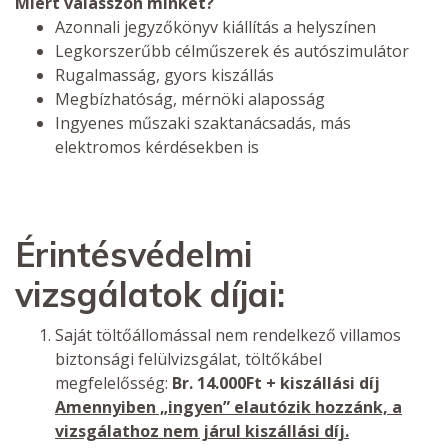
Miért válasszon minket?
Azonnali jegyzőkönyv kiállítás a helyszínen
Legkorszerűbb célműszerek és autószimulátor
Rugalmasság, gyors kiszállás
Megbízhatóság, mérnöki alaposság
Ingyenes műszaki szaktanácsadás, más
elektromos kérdésekben is
Érintésvédelmi
vizsgálatok díjai:
Saját töltőállomással nem rendelkező villamos
biztonsági felülvizsgálat, töltőkábel
megfelelősség:
Br. 14.000Ft + kiszállási díj
Amennyiben „ingyen” elautózik hozzánk, a
vizsgálathoz nem járul kiszállási díj.