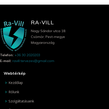
RA-VILL
Nagy Sándor utca 18.
Csömör, Pest-megye
Magyarország
Telefon:
+36 30 2020203
E-mail:
ravill.tervezes@gmail.com
Webtérkép
Kezdőlap
Rólunk
Szolgáltatásaink