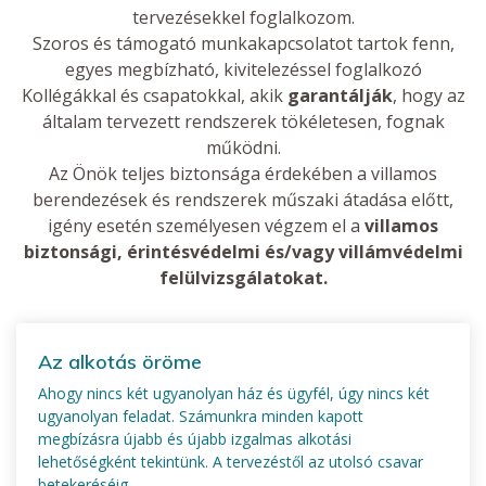
tervezésekkel foglalkozom.
Szoros és támogató munkakapcsolatot tartok fenn,
egyes megbízható, kivitelezéssel foglalkozó
Kollégákkal és csapatokkal, akik
garantálják
, hogy az
általam tervezett rendszerek tökéletesen, fognak
működni.
Az Önök teljes biztonsága érdekében a villamos
berendezések és rendszerek műszaki átadása előtt,
igény esetén személyesen végzem el a
villamos
biztonsági, érintésvédelmi és/vagy villámvédelmi
felülvizsgálatokat.
Az alkotás öröme
Ahogy nincs két ugyanolyan ház és ügyfél, úgy nincs két
ugyanolyan feladat. Számunkra minden kapott
megbízásra újabb és újabb izgalmas alkotási
lehetőségként tekintünk. A tervezéstől az utolsó csavar
betekeréséig.