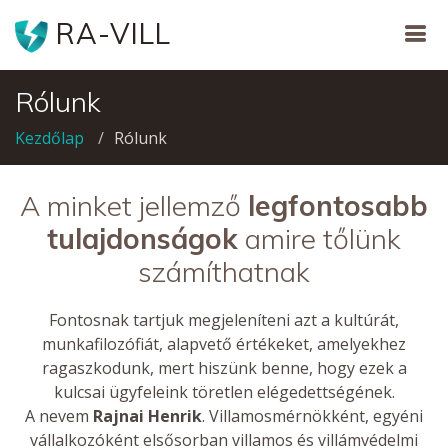
RA-VILL
Rólunk
Kezdőlap
Rólunk
A minket jellemző
legfontosabb
tulajdonságok
amire tőlünk
számíthatnak
Fontosnak tartjuk megjeleníteni azt a kultúrát,
munkafilozófiát, alapvető értékeket, amelyekhez
ragaszkodunk, mert hiszünk benne, hogy ezek a
kulcsai ügyfeleink töretlen elégedettségének.
A nevem
Rajnai Henrik
. Villamosmérnökként, egyéni
vállalkozóként elsősorban villamos és villámvédelmi